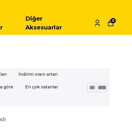
ARGO
Diğer
0
r
Aksesuarlar
alan
İndirim oranı artan
a göre
En çok satanlar
adı