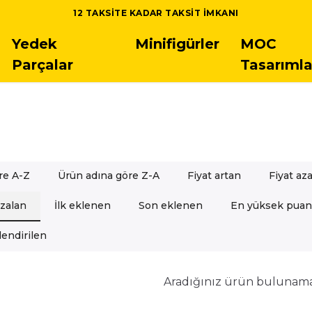
 LEGO SETLERINDE 5.000 TL ÜSTÜ SIPARIŞLERDE ÜCRETSIZ K
Yedek
Minifigürler
MOC
Parçalar
Tasarımla
re A-Z
Ürün adına göre Z-A
Fiyat artan
Fiyat az
azalan
İlk eklenen
Son eklenen
En yüksek puan
endirilen
Aradığınız ürün bulunam