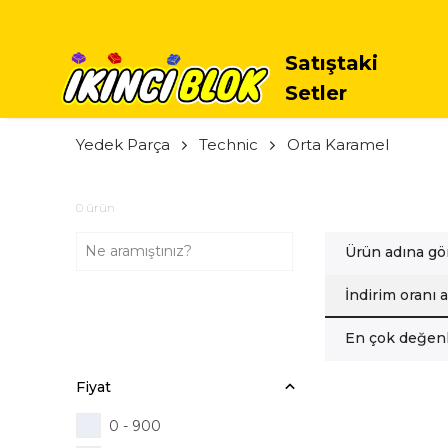
TÜM
Satıştaki
Setler
Yedek Parça
Technic
Orta Karamel
0
ürün
Ürün adına gö
İndirim oranı 
En çok değenl
Fiyat
0 - 900