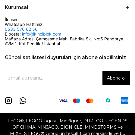
Kurumsal
İletişim:
Whatsapp Hattımız:
0533 576 62 56
E posta:
info@ikinciblok.com
Mağaza Adres: Çamçeşme Mah. Fabrika Sk. No:5 Pendorya
AVM 1. Kat Pendik / İstanbul
Güncel set listesi duyuruları için abone olabilirsiniz
Abone ol
LEGO®, LEGO® logosu, Minifigure, DUPLO®, LEGENDS
OF CHIMA, NINJAGO, BIONICLE, MINDSTORMS ve
MIXELS LEGO® Group'un tescilli ticari markasıdır ve bu