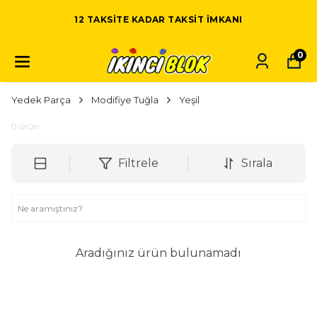
12 TAKSITE KADAR TAKSIT IMKANI
0
Yedek Parça
Modifiye Tuğla
Yeşil
0
ürün
Filtrele
Sırala
Aradığınız ürün bulunamadı