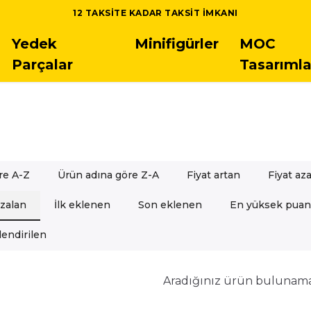
TÜM LEGO SETLERINDE 5.000 TL ÜSTÜ SIPARIŞLERD
Yedek
Minifigürler
MOC
Parçalar
Tasarımla
re A-Z
Ürün adına göre Z-A
Fiyat artan
Fiyat az
azalan
İlk eklenen
Son eklenen
En yüksek puan
endirilen
Aradığınız ürün bulunam