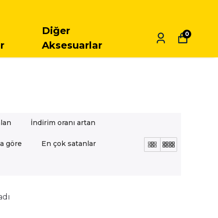
E ÜCRETSIZ KARGO
Diğer
0
r
Aksesuarlar
alan
İndirim oranı artan
a göre
En çok satanlar
adı