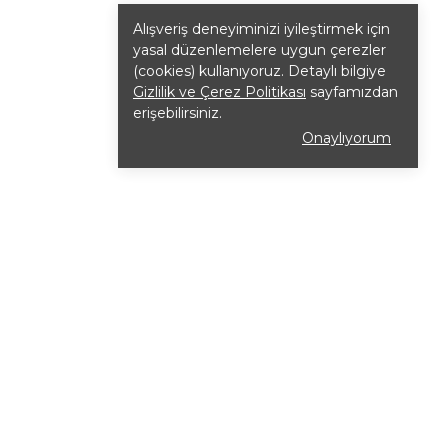
Alışveriş deneyiminizi iyileştirmek için
yasal düzenlemelere uygun çerezler
(cookies) kullanıyoruz. Detaylı bilgiye
Gizlilik ve Çerez Politikası
sayfamızdan
erişebilirsiniz.
Onaylıyorum