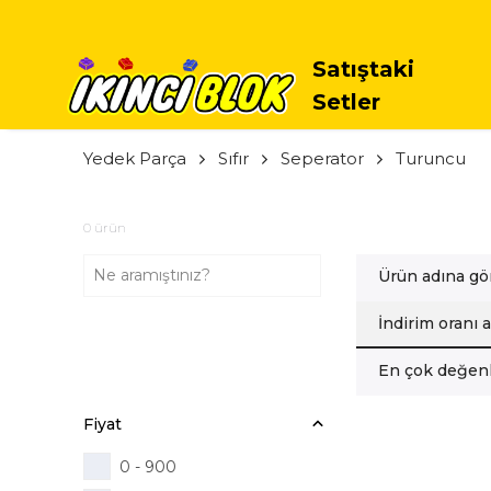
Satıştaki
Setler
Yedek Parça
Sıfır
Seperator
Turuncu
0
ürün
Ürün adına gö
İndirim oranı 
En çok değenl
Fiyat
0 - 900