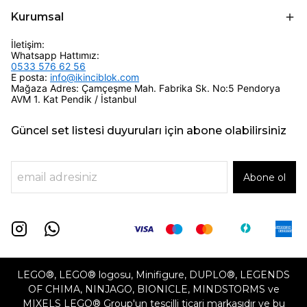
Kurumsal
İletişim:
Whatsapp Hattımız:
0533 576 62 56
E posta:
info@ikinciblok.com
Mağaza Adres: Çamçeşme Mah. Fabrika Sk. No:5 Pendorya
AVM 1. Kat Pendik / İstanbul
Güncel set listesi duyuruları için abone olabilirsiniz
Abone ol
LEGO®, LEGO® logosu, Minifigure, DUPLO®, LEGENDS
OF CHIMA, NINJAGO, BIONICLE, MINDSTORMS ve
MIXELS LEGO® Group'un tescilli ticari markasıdır ve bu