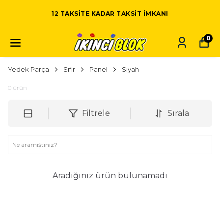
12 TAKSITE KADAR TAKSIT IMKANI
0
Yedek Parça
Sıfır
Panel
Siyah
0
ürün
Filtrele
Sırala
Aradığınız ürün bulunamadı