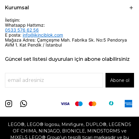
Kurumsal
İletişim:
Whatsapp Hattımız:
0533 576 62 56
E posta:
info@ikinciblok.com
Mağaza Adres: Çamçeşme Mah. Fabrika Sk. No:5 Pendorya
AVM 1. Kat Pendik / İstanbul
Güncel set listesi duyuruları için abone olabilirsiniz
Abone ol
LEGO®, LEGO® logosu, Minifigure, DUPLO®, LEGENDS
OF CHIMA, NINJAGO, BIONICLE, MINDSTORMS ve
MIXELS LEGO® Group'un tescilli ticari markasıdır ve bu