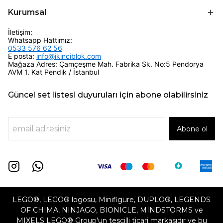
Kurumsal
İletişim:
Whatsapp Hattımız:
0533 576 62 56
E posta:
info@ikinciblok.com
Mağaza Adres: Çamçeşme Mah. Fabrika Sk. No:5 Pendorya
AVM 1. Kat Pendik / İstanbul
Güncel set listesi duyuruları için abone olabilirsiniz
Abone ol
LEGO®, LEGO® logosu, Minifigure, DUPLO®, LEGENDS
OF CHIMA, NINJAGO, BIONICLE, MINDSTORMS ve
MIXELS LEGO® Group'un tescilli ticari markasıdır ve bu