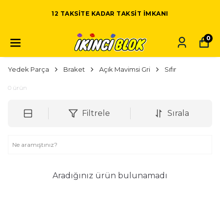
12 TAKSITE KADAR TAKSIT IMKANI
0
Yedek Parça
Braket
Açık Mavimsi Gri
Sıfır
0
ürün
Filtrele
Sırala
Aradığınız ürün bulunamadı