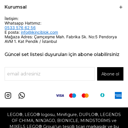
Kurumsal
İletişim:
Whatsapp Hattımız:
0533 576 62 56
E posta:
info@ikinciblok.com
Mağaza Adres: Çamçeşme Mah. Fabrika Sk. No:5 Pendorya
AVM 1. Kat Pendik / İstanbul
Güncel set listesi duyuruları için abone olabilirsiniz
Abone ol
LEGO®, LEGO® logosu, Minifigure, DUPLO®, LEGENDS
OF CHIMA, NINJAGO, BIONICLE, MINDSTORMS ve
MIXELS LEGO® Group'un tescilli ticari markasıdır ve bu