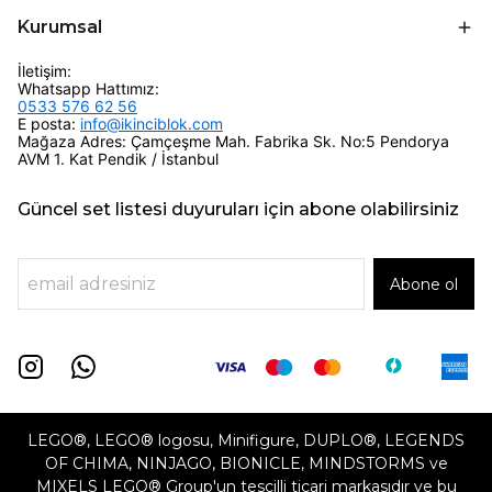
Kurumsal
İletişim:
Whatsapp Hattımız:
0533 576 62 56
E posta:
info@ikinciblok.com
Mağaza Adres: Çamçeşme Mah. Fabrika Sk. No:5 Pendorya
AVM 1. Kat Pendik / İstanbul
Güncel set listesi duyuruları için abone olabilirsiniz
Abone ol
LEGO®, LEGO® logosu, Minifigure, DUPLO®, LEGENDS
OF CHIMA, NINJAGO, BIONICLE, MINDSTORMS ve
MIXELS LEGO® Group'un tescilli ticari markasıdır ve bu