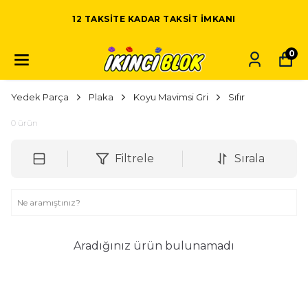
12 TAKSITE KADAR TAKSIT IMKANI
0
Yedek Parça
Plaka
Koyu Mavimsi Gri
Sıfır
0
ürün
Filtrele
Sırala
Aradığınız ürün bulunamadı