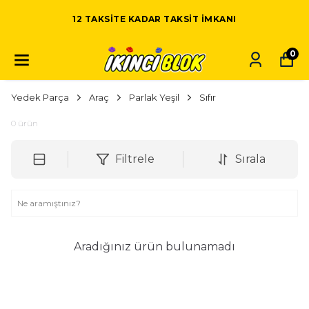
12 TAKSITE KADAR TAKSIT IMKANI
0
Yedek Parça
Araç
Parlak Yeşil
Sıfır
0
ürün
Filtrele
Sırala
Aradığınız ürün bulunamadı