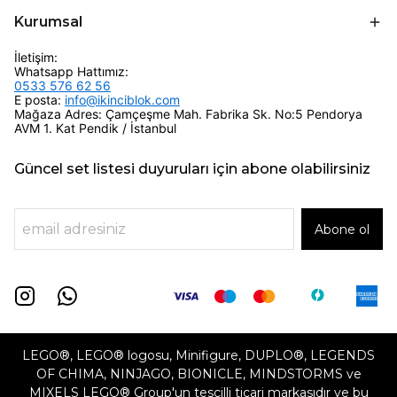
Kurumsal
İletişim:
Whatsapp Hattımız:
0533 576 62 56
E posta:
info@ikinciblok.com
Mağaza Adres: Çamçeşme Mah. Fabrika Sk. No:5 Pendorya
AVM 1. Kat Pendik / İstanbul
Güncel set listesi duyuruları için abone olabilirsiniz
Abone ol
LEGO®, LEGO® logosu, Minifigure, DUPLO®, LEGENDS
OF CHIMA, NINJAGO, BIONICLE, MINDSTORMS ve
MIXELS LEGO® Group'un tescilli ticari markasıdır ve bu