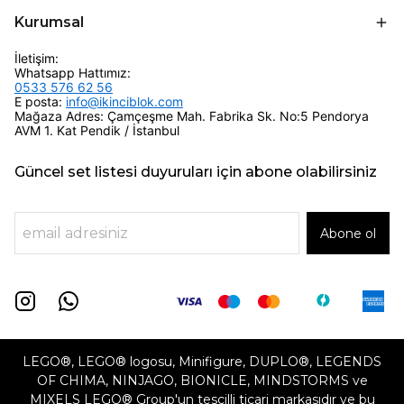
Kurumsal
İletişim:
Whatsapp Hattımız:
0533 576 62 56
E posta:
info@ikinciblok.com
Mağaza Adres: Çamçeşme Mah. Fabrika Sk. No:5 Pendorya
AVM 1. Kat Pendik / İstanbul
Güncel set listesi duyuruları için abone olabilirsiniz
Abone ol
LEGO®, LEGO® logosu, Minifigure, DUPLO®, LEGENDS
OF CHIMA, NINJAGO, BIONICLE, MINDSTORMS ve
MIXELS LEGO® Group'un tescilli ticari markasıdır ve bu