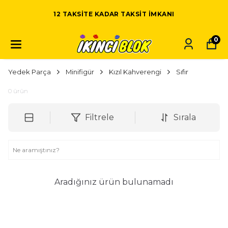
12 TAKSITE KADAR TAKSIT IMKANI
0
Yedek Parça
Minifigür
Kızıl Kahverengi
Sıfır
0
ürün
Filtrele
Sırala
Aradığınız ürün bulunamadı