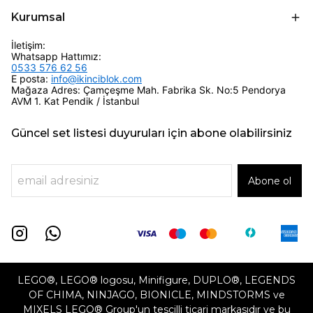
Kurumsal
İletişim:
Whatsapp Hattımız:
0533 576 62 56
E posta:
info@ikinciblok.com
Mağaza Adres: Çamçeşme Mah. Fabrika Sk. No:5 Pendorya
AVM 1. Kat Pendik / İstanbul
Güncel set listesi duyuruları için abone olabilirsiniz
Abone ol
LEGO®, LEGO® logosu, Minifigure, DUPLO®, LEGENDS
OF CHIMA, NINJAGO, BIONICLE, MINDSTORMS ve
MIXELS LEGO® Group'un tescilli ticari markasıdır ve bu