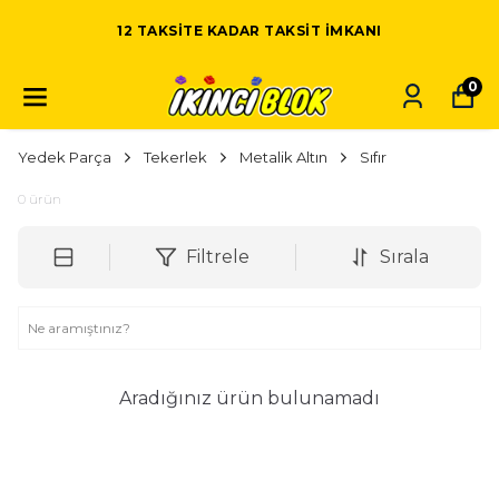
12 TAKSITE KADAR TAKSIT IMKANI
0
Yedek Parça
Tekerlek
Metalik Altın
Sıfır
0
ürün
Filtrele
Sırala
Aradığınız ürün bulunamadı