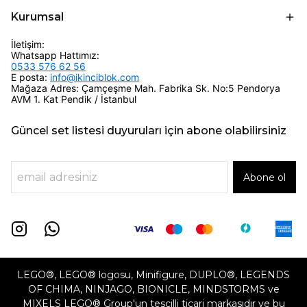
Kurumsal
İletişim:
Whatsapp Hattımız:
0533 576 62 56
E posta:
info@ikinciblok.com
Mağaza Adres: Çamçeşme Mah. Fabrika Sk. No:5 Pendorya
AVM 1. Kat Pendik / İstanbul
Güncel set listesi duyuruları için abone olabilirsiniz
Abone ol
LEGO®, LEGO® logosu, Minifigure, DUPLO®, LEGENDS
OF CHIMA, NINJAGO, BIONICLE, MINDSTORMS ve
MIXELS LEGO® Group'un tescilli ticari markasıdır ve bu