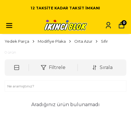
12 TAKSITE KADAR TAKSIT IMKANI
0
Yedek Parça
Modifiye Plaka
Orta Azur
Sıfır
0
ürün
Filtrele
Sırala
Aradığınız ürün bulunamadı