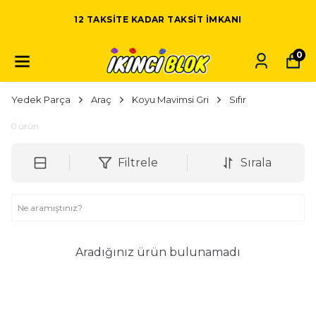
12 TAKSITE KADAR TAKSIT IMKANI
0
Yedek Parça
Araç
Koyu Mavimsi Gri
Sıfır
0
ürün
Filtrele
Sırala
Aradığınız ürün bulunamadı