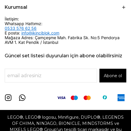
Kurumsal
İletişim:
Whatsapp Hattımız:
0533 576 62 56
E posta:
info@ikinciblok.com
Mağaza Adres: Çamçeşme Mah. Fabrika Sk. No:5 Pendorya
AVM 1. Kat Pendik / İstanbul
Güncel set listesi duyuruları için abone olabilirsiniz
Abone ol
LEGO®, LEGO® logosu, Minifigure, DUPLO®, LEGENDS
OF CHIMA, NINJAGO, BIONICLE, MINDSTORMS ve
MIXELS LEGO® Group'un tescilli ticari markasıdır ve bu