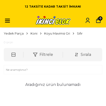
12 TAKSITE KADAR TAKSIT IMKANI
0
Yedek Parça
Koni
Koyu Mavimsi Gri
Sıfır
0
ürün
Filtrele
Sırala
Aradığınız ürün bulunamadı