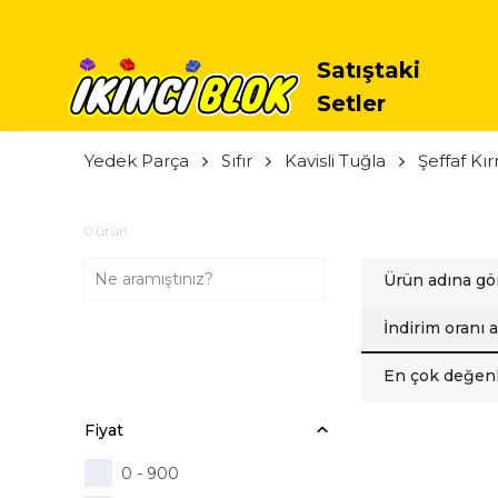
Satıştaki
Setler
Yedek Parça
Sıfır
Kavisli Tuğla
Şeffaf Kır
0
ürün
Ürün adına gö
İndirim oranı 
En çok değenl
Fiyat
0 - 900