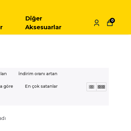
 KARGO
Diğer
0
r
Aksesuarlar
alan
İndirim oranı artan
a göre
En çok satanlar
adı