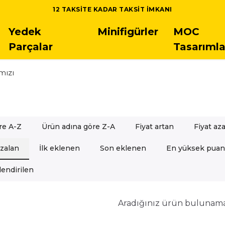
TÜM LEGO SETLERINDE 5.000 TL ÜSTÜ SIPARIŞLERDE ÜCRETSIZ
Yedek
Minifigürler
MOC
Parçalar
Tasarımla
mızı
re A-Z
Ürün adına göre Z-A
Fiyat artan
Fiyat az
azalan
İlk eklenen
Son eklenen
En yüksek puan
endirilen
Aradığınız ürün bulunam