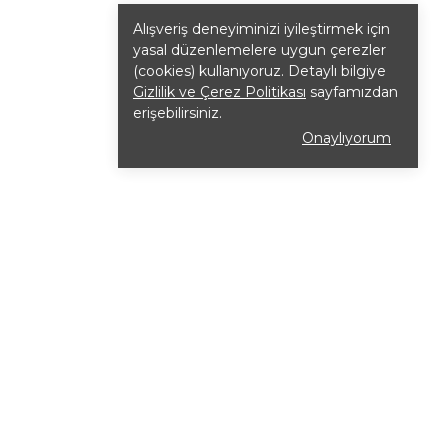
Alışveriş deneyiminizi iyileştirmek için
yasal düzenlemelere uygun çerezler
(cookies) kullanıyoruz. Detaylı bilgiye
Gizlilik ve Çerez Politikası
sayfamızdan
erişebilirsiniz.
Onaylıyorum