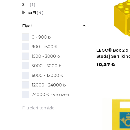
Sıfır
(
1
)
İkinci El
(
4
)
Fiyat
0 - 900 ₺
900 - 1500 ₺
LEGO® Box 2 x 
1500 - 3000 ₺
Studs] Sarı İkinc
10,37 ₺
3000 - 6000 ₺
6000 - 12000 ₺
12000 - 24000 ₺
24000 ₺ - ve üzeri
Filtreleri temizle