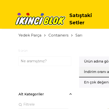
TÜM
Satıştaki
Setler
Yedek Parça
Containers
Sarı
5
ürün
Ürün adına gö
İndirim oranı 
En çok değenl
Alt Kategoriler