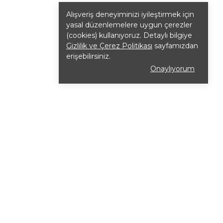
Alışveriş deneyiminizi iyileştirmek için
yasal düzenlemelere uygun çerezler
(cookies) kullanıyoruz. Detaylı bilgiye
Gizlilik ve Çerez Politikası
sayfamızdan
erişebilirsiniz.
Onaylıyorum