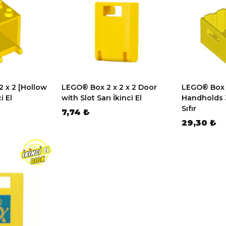
2 x 2 [Hollow
LEGO® Box 2 x 2 x 2 Door
LEGO® Box /
i El
with Slot Sarı İkinci El
Handholds 3 
Sıfır
7,74 ₺
29,30 ₺