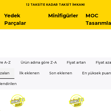
 LEGO SETLERINDE 5.000 TL ÜSTÜ SIPARIŞLERDE ÜCRETSIZ K
Yedek
Minifigürler
MOC
Parçalar
Tasarımla
re A-Z
Ürün adına göre Z-A
Fiyat artan
Fiyat az
azalan
İlk eklenen
Son eklenen
En yüksek puan
endirilen