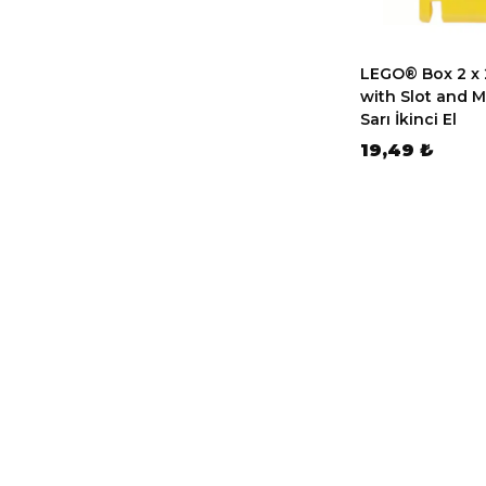
LEGO® Box 2 x 
with Slot and M
Sarı İkinci El
19,49 ₺