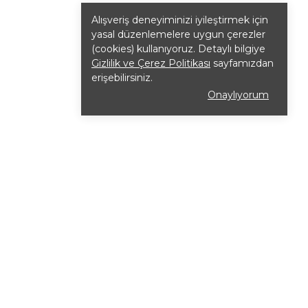
Alışveriş deneyiminizi iyileştirmek için
yasal düzenlemelere uygun çerezler
(cookies) kullanıyoruz. Detaylı bilgiye
Gizlilik ve Çerez Politikası
sayfamızdan
erişebilirsiniz.
Onaylıyorum