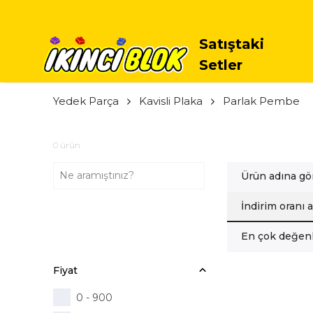
TÜM
Satıştaki
Setler
Yedek Parça
Kavisli Plaka
Parlak Pembe
0
ürün
Ürün adına gö
İndirim oranı 
En çok değenl
Fiyat
0 - 900