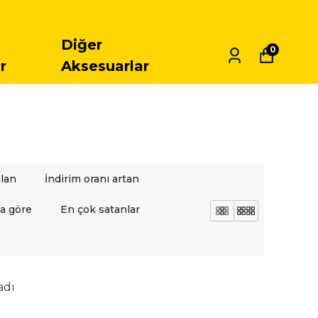
ARGO
Diğer
0
r
Aksesuarlar
alan
İndirim oranı artan
a göre
En çok satanlar
adı