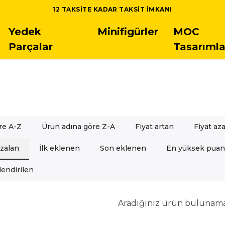
 LEGO SETLERINDE 5.000 TL ÜSTÜ SIPARIŞLERDE ÜCRETSIZ K
Yedek
Minifigürler
MOC
Parçalar
Tasarımla
re A-Z
Ürün adına göre Z-A
Fiyat artan
Fiyat az
azalan
İlk eklenen
Son eklenen
En yüksek puan
endirilen
Aradığınız ürün bulunam