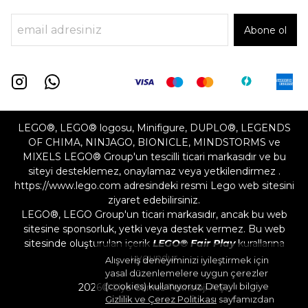
Abone ol
LEGO®, LEGO® logosu, Minifigure, DUPLO®, LEGENDS
OF CHIMA, NINJAGO, BIONICLE, MINDSTORMS ve
MIXELS LEGO® Group'un tescilli ticari markasıdır ve bu
siteyi desteklemez, onaylamaz veya yetkilendirmez .
https://www.lego.com adresindeki resmi Lego web sitesini
ziyaret edebilirsiniz.
LEGO®, LEGO Group'un ticari markasıdır, ancak bu web
sitesine sponsorluk, yetki veya destek vermez. Bu web
sitesinde oluşturulan içerik
LEGO® Fair Play
kurallarına
uygundur
Alışveriş deneyiminizi iyileştirmek için
yasal düzenlemelere uygun çerezler
(cookies) kullanıyoruz. Detaylı bilgiye
2026©
Liya Games Teknoloji A.Ş.
Gizlilik ve Çerez Politikası
sayfamızdan