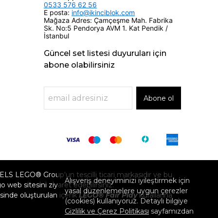
0533 576 62 56
E posta:
info@ikinciblok.com
Mağaza Adres: Çamçeşme Mah. Fabrika
Sk. No:5 Pendorya AVM 1. Kat Pendik /
İstanbul
Güncel set listesi duyuruları için
abone olabilirsiniz
Abone ol
GO® Group'un tescilli ticari markasıdır ve bu
Alışveriş deneyiminizi iyileştirmek için
eb sitesini ziyaret edebilirsiniz.
yasal düzenlemelere uygun çerezler
inde oluşturulan içerik
LEGO® Fair Play
kurallarına
(cookies) kullanıyoruz. Detaylı bilgiye
Gizlilik ve Çerez Politikası
sayfamızdan