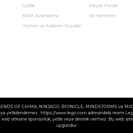
Gizlilik
Kariyer Portalı
KVKK Aydınlatma
Ek Hizmetler
Hizmet ve Kullanım Koşulları
ENDS OF CHIMA, NINJAGO, BIONICLE, MINDSTORMS ve MIXELS LE
a yetkilendirmez . https://www.lego.com adresindeki resmi Lego w
web sitesine sponsorluk, yetki veya destek vermez. Bu web sites
uygundur