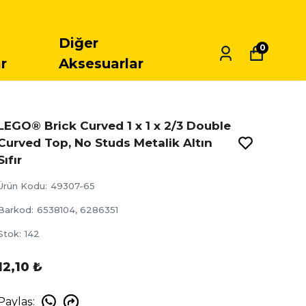
Diğer
0
r
Aksesuarlar
LEGO® Brick Curved 1 x 1 x 2/3 Double
Curved Top, No Studs Metalik Altın
Sıfır
Ürün Kodu
:
49307-65
Barkod
:
6538104, 6286351
Stok
:
142
12,10 ₺
Paylaş
: