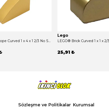
Lego
LEGO® Slope Curved 1 x 4 x 1 2/3 No Studs Metalik Altın Sıfır
₺
25,91 ₺
Sözleşme ve Politikalar
Kurumsal