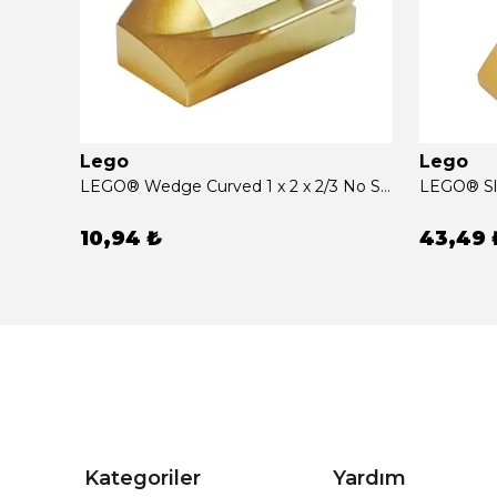
Lego
Lego
LEGO® Slope Curved 2 x 1 No Studs [1/2 Bow] Metalik Altın Sıfır
LEGO® Wedge Curved 1 x 2 x 2/3 No Studs, Wing End Metalik Altın Sıfır
10,94 ₺
43,49 
Kategoriler
Yardım