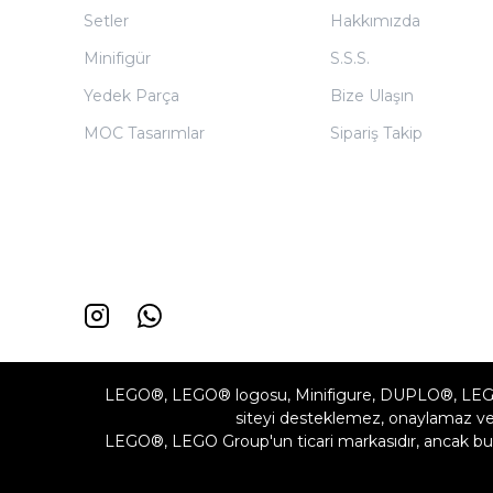
Setler
Hakkımızda
Minifigür
S.S.S.
Yedek Parça
Bize Ulaşın
MOC Tasarımlar
Sipariş Takip
LEGO®, LEGO® logosu, Minifigure, DUPLO®, LEG
siteyi desteklemez, onaylamaz vey
LEGO®, LEGO Group'un ticari markasıdır, ancak bu 