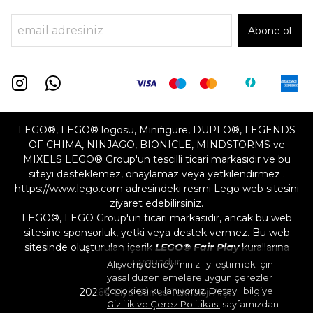
Abone ol
LEGO®, LEGO® logosu, Minifigure, DUPLO®, LEGENDS
OF CHIMA, NINJAGO, BIONICLE, MINDSTORMS ve
MIXELS LEGO® Group'un tescilli ticari markasıdır ve bu
siteyi desteklemez, onaylamaz veya yetkilendirmez .
https://www.lego.com adresindeki resmi Lego web sitesini
ziyaret edebilirsiniz.
LEGO®, LEGO Group'un ticari markasıdır, ancak bu web
sitesine sponsorluk, yetki veya destek vermez. Bu web
sitesinde oluşturulan içerik
LEGO® Fair Play
kurallarına
uygundur
Alışveriş deneyiminizi iyileştirmek için
yasal düzenlemelere uygun çerezler
(cookies) kullanıyoruz. Detaylı bilgiye
2026©
Liya Games Teknoloji A.Ş.
Gizlilik ve Çerez Politikası
sayfamızdan