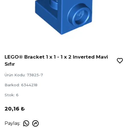
LEGO® Bracket 1 x 1 - 1 x 2 Inverted Mavi
Sıfır
Ürün Kodu
:
73825-7
Barkod
:
6344218
Stok
:
6
20,16 ₺
Paylaş
: