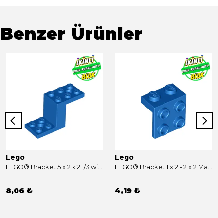
Benzer Ürünler
Lego
Lego
LEGO® Bracket 5 x 2 x 2 1/3 with Holes, Inside Stud Holder Mavi Sıfır
LEGO® Bracket 1 x 2 - 2 x 2 Mavi Sıfır
8,06 ₺
4,19 ₺