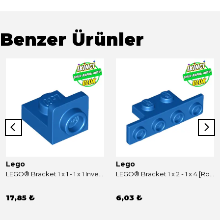
Benzer Ürünler
Lego
Lego
LEGO® Bracket 1 x 1 - 1 x 1 Inverted Mavi Sıfır
LEGO® Bracket 1 x 2 - 1 x 4 [Rounded Corners at Bottom, Square Corners at Top] Mavi Sıfır
17,85 ₺
6,03 ₺