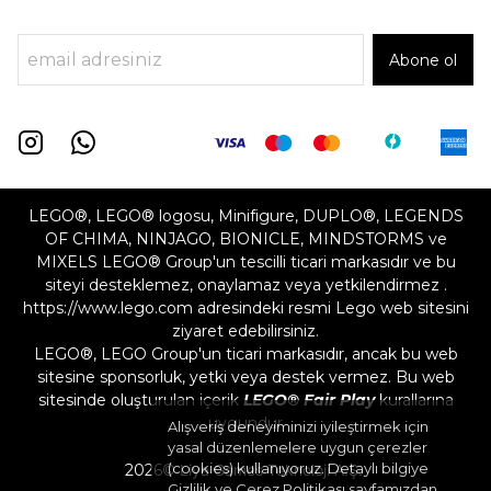
Abone ol
LEGO®, LEGO® logosu, Minifigure, DUPLO®, LEGENDS
OF CHIMA, NINJAGO, BIONICLE, MINDSTORMS ve
MIXELS LEGO® Group'un tescilli ticari markasıdır ve bu
siteyi desteklemez, onaylamaz veya yetkilendirmez .
https://www.lego.com adresindeki resmi Lego web sitesini
ziyaret edebilirsiniz.
LEGO®, LEGO Group'un ticari markasıdır, ancak bu web
sitesine sponsorluk, yetki veya destek vermez. Bu web
sitesinde oluşturulan içerik
LEGO® Fair Play
kurallarına
uygundur
Alışveriş deneyiminizi iyileştirmek için
yasal düzenlemelere uygun çerezler
(cookies) kullanıyoruz. Detaylı bilgiye
2026©
Liya Games Teknoloji A.Ş.
Gizlilik ve Çerez Politikası
sayfamızdan