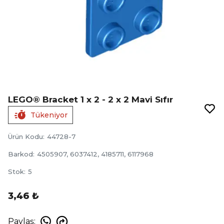
LEGO® Bracket 1 x 2 - 2 x 2 Mavi Sıfır
Tükeniyor
Ürün Kodu
:
44728-7
Barkod
:
4505907, 6037412, 4185711, 6117968
Stok
:
5
3,46 ₺
Paylaş
: