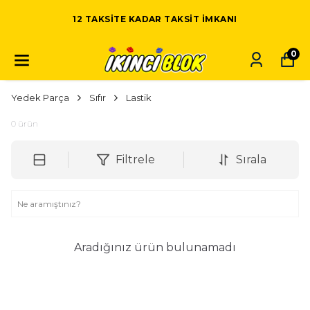
12 TAKSITE KADAR TAKSIT IMKANI
0
Yedek Parça
Sıfır
Lastik
0
ürün
Filtrele
Sırala
Aradığınız ürün bulunamadı