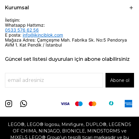
Kurumsal
İletişim:
Whatsapp Hattımız:
0533 576 62 56
E posta:
info@ikinciblok.com
Mağaza Adres: Çamçeşme Mah. Fabrika Sk. No:5 Pendorya
AVM 1. Kat Pendik / İstanbul
Güncel set listesi duyuruları için abone olabilirsiniz
Abone ol
LEGO®, LEGO® logosu, Minifigure, DUPLO®, LEGENDS
OF CHIMA, NINJAGO, BIONICLE, MINDSTORMS ve
MIXELS LEGO® Group'un tescilli ticari markasıdır ve bu