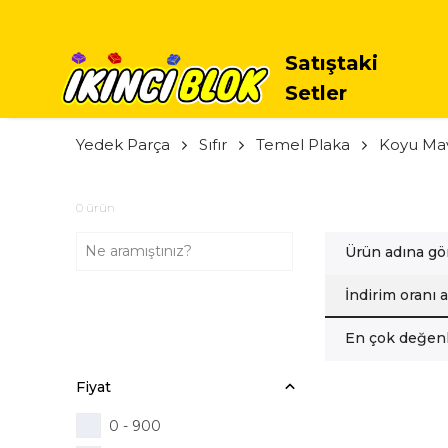
TÜM
Satıştaki
Setler
Yedek Parça
Sıfır
Temel Plaka
Koyu Mav
0
ürün
Ürün adına gö
İndirim oranı 
En çok değenl
Fiyat
0 - 900