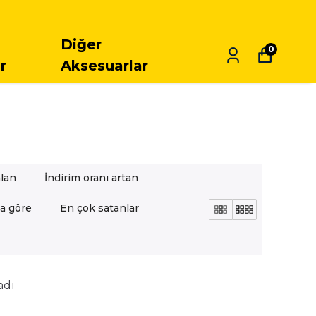
ARGO
Diğer
0
r
Aksesuarlar
alan
İndirim oranı artan
a göre
En çok satanlar
adı