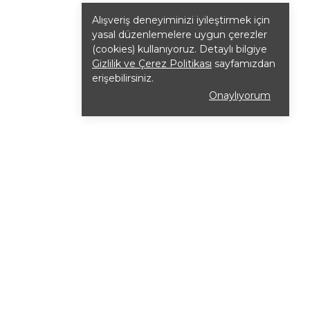
Alışveriş deneyiminizi iyileştirmek için
yasal düzenlemelere uygun çerezler
(cookies) kullanıyoruz. Detaylı bilgiye
Gizlilik ve Çerez Politikası
sayfamızdan
erişebilirsiniz.
Onaylıyorum