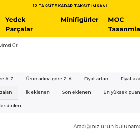
 LEGO SETLERINDE 5.000 TL ÜSTÜ SIPARIŞLERDE ÜCRETSIZ K
Yedek
Minifigürler
MOC
Parçalar
Tasarımla
imsi Gri
re A-Z
Ürün adına göre Z-A
Fiyat artan
Fiyat az
azalan
İlk eklenen
Son eklenen
En yüksek puan
endirilen
Aradığınız ürün bulunam