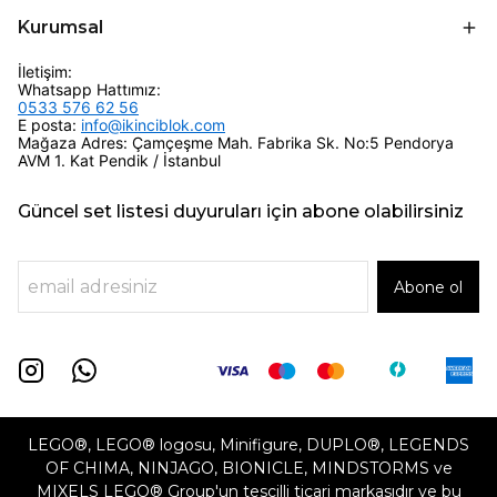
Kurumsal
İletişim:
Whatsapp Hattımız:
0533 576 62 56
E posta:
info@ikinciblok.com
Mağaza Adres: Çamçeşme Mah. Fabrika Sk. No:5 Pendorya
AVM 1. Kat Pendik / İstanbul
Güncel set listesi duyuruları için abone olabilirsiniz
Abone ol
LEGO®, LEGO® logosu, Minifigure, DUPLO®, LEGENDS
OF CHIMA, NINJAGO, BIONICLE, MINDSTORMS ve
MIXELS LEGO® Group'un tescilli ticari markasıdır ve bu