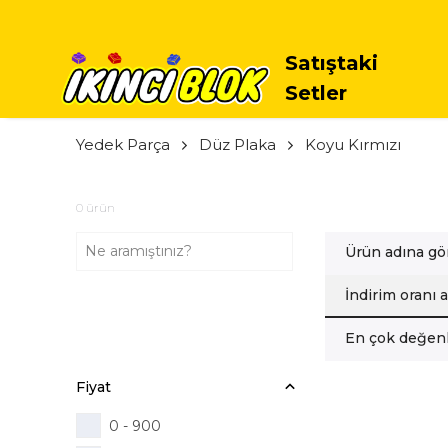
Satıştaki
Setler
Yedek Parça
Düz Plaka
Koyu Kırmızı
0
ürün
Ürün adına gö
İndirim oranı 
En çok değenl
Fiyat
0 - 900