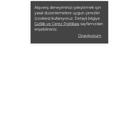
Alışveriş deneyiminizi iyileştirmek için
yasal düzenlemelere uygun çerezler
(cookies) kullanıyoruz. Detaylı bilgiye
Gizlilik ve Çerez Politikası
sayfamızdan
erişebilirsiniz.
Onaylıyorum