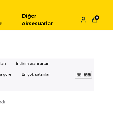
INDE 5.000 TL ÜSTÜ SIPARIŞLERDE ÜCRETSIZ KARGO
Diğer
0
r
Aksesuarlar
alan
İndirim oranı artan
a göre
En çok satanlar
adı