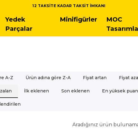
TÜM LEGO SETLER
Yedek
Minifigürler
MOC
Parçalar
Tasarımla
re A-Z
Ürün adına göre Z-A
Fiyat artan
Fiyat az
azalan
İlk eklenen
Son eklenen
En yüksek puan
endirilen
Aradığınız ürün bulunam