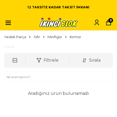
12 TAKSITE KADAR TAKSIT IMKANI
0
Yedek Parça
Sıfır
Minifigür
Kırmızı
0
ürün
Filtrele
Sırala
Aradığınız ürün bulunamadı