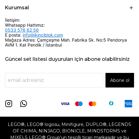
Kurumsal
İletişim:
Whatsapp Hattımız:
0533 576 62 56
E posta:
info@ikinciblok.com
Mağaza Adres: Çamçeşme Mah. Fabrika Sk. No:5 Pendorya
AVM 1. Kat Pendik / İstanbul
Güncel set listesi duyuruları için abone olabilirsiniz
Abone ol
LEGO®, LEGO® logosu, Minifigure, DUPLO®, LEGENDS
OF CHIMA, NINJAGO, BIONICLE, MINDSTORMS ve
MIXELS LEGO® Group'un tescilli ticari markasıdır ve bu