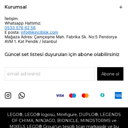
Kurumsal
İletişim:
Whatsapp Hattımız:
0533 576 62 56
E posta:
info@ikinciblok.com
Mağaza Adres: Çamçeşme Mah. Fabrika Sk. No:5 Pendorya
AVM 1. Kat Pendik / İstanbul
Güncel set listesi duyuruları için abone olabilirsiniz
Abone ol
LEGO®, LEGO® logosu, Minifigure, DUPLO®, LEGENDS
OF CHIMA, NINJAGO, BIONICLE, MINDSTORMS ve
MIXELS LEGO® Group'un tescilli ticari markasıdır ve bu