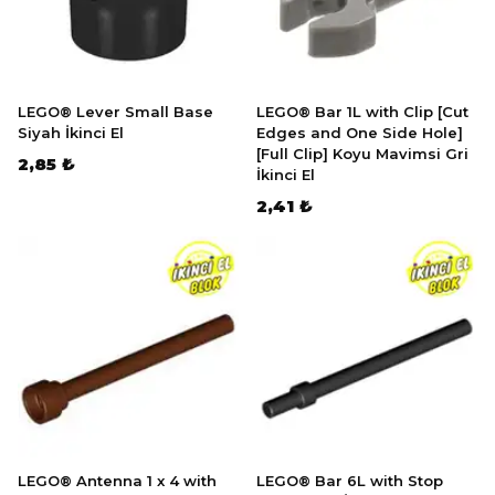
LEGO® Lever Small Base
LEGO® Bar 1L with Clip [Cut
Siyah İkinci El
Edges and One Side Hole]
[Full Clip] Koyu Mavimsi Gri
2,85 ₺
İkinci El
2,41 ₺
LEGO® Antenna 1 x 4 with
LEGO® Bar 6L with Stop