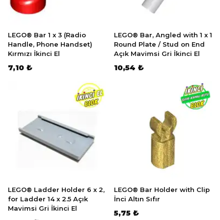
LEGO® Bar 1 x 3 (Radio
LEGO® Bar, Angled with 1 x 1
Handle, Phone Handset)
Round Plate / Stud on End
Kırmızı İkinci El
Açık Mavimsi Gri İkinci El
7,10 ₺
10,54 ₺
LEGO® Ladder Holder 6 x 2,
LEGO® Bar Holder with Clip
for Ladder 14 x 2.5 Açık
İnci Altın Sıfır
Mavimsi Gri İkinci El
5,75 ₺