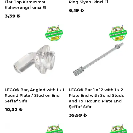
Flat Top Kırmızımsı
Ring Siyah İkinci El
Kahverengi İkinci El
6,19 ₺
3,39 ₺
LEGO® Bar, Angled with 1 x 1
LEGO® Bar 1 x 12 with 1 x 2
Round Plate / Stud on End
Plate End with Solid Studs
Şeffaf Sıfır
and 1 x 1 Round Plate End
Şeffaf Sıfır
10,32 ₺
35,59 ₺