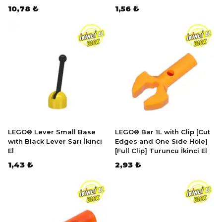
10,78 ₺
1,56 ₺
LEGO® Lever Small Base
LEGO® Bar 1L with Clip [Cut
with Black Lever Sarı İkinci
Edges and One Side Hole]
El
[Full Clip] Turuncu İkinci El
1,43 ₺
2,93 ₺