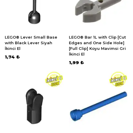
LEGO® Lever Small Base
LEGO® Bar 1L with Clip [Cut
with Black Lever Siyah
Edges and One Side Hole]
İkinci El
[Full Clip] Koyu Mavimsi Gri
İkinci El
1,74 ₺
1,99 ₺