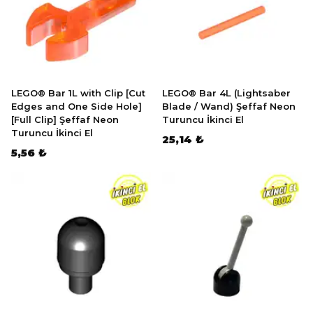
LEGO® Bar 1L with Clip [Cut
LEGO® Bar 4L (Lightsaber
Edges and One Side Hole]
Blade / Wand) Şeffaf Neon
[Full Clip] Şeffaf Neon
Turuncu İkinci El
Turuncu İkinci El
25,14 ₺
5,56 ₺