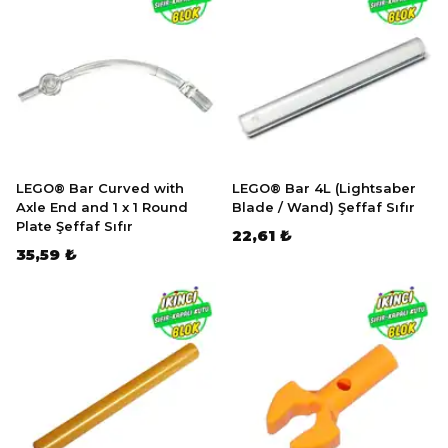
LEGO® Bar Curved with
LEGO® Bar 4L (Lightsaber
Axle End and 1 x 1 Round
Blade / Wand) Şeffaf Sıfır
Plate Şeffaf Sıfır
22,61 ₺
35,59 ₺