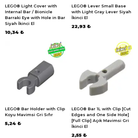
LEGO® Light Cover with
LEGO® Lever Small Base
Internal Bar / Bionicle
with Light Gray Lever Siyah
Barraki Eye with Hole in Bar
İkinci El
Siyah İkinci El
22,93 ₺
10,34 ₺
LEGO® Bar Holder with Clip
LEGO® Bar 1L with Clip [Cut
Koyu Mavimsi Gri Sıfır
Edges and One Side Hole]
[Full Clip] Açık Mavimsi Gri
5,24 ₺
İkinci El
2,55 ₺