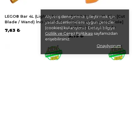
LEGO® Bar 4L (Lightsaber
LEGO® Bar 1L with Clip [Cut
Alışveriş deneyiminizi iyileştirmek için
Blade / Wand) İnci Altın Sıfır
Edges and One Side Hole]
yasal düzenlemelere uygun çerezler
[Full Clip] Turuncu Sıfır
(cookies) kullanıyoruz. Detaylı bilgiye
7,63 ₺
Gizlilik ve Çerez Politikası
sayfamızdan
3,75 ₺
erişebilirsiniz.
Onaylıyorum
LEGO® Bar 7 x 3 with
LEGO® Bar, Angled with 1 x 1
Double Clips (Ladder)
Round Plate / Stud on End
[Straight Clips] Açık
Açık Mavimsi Gri Sıfır
Mavimsi Gri Sıfır
15,11 ₺