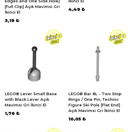
Edges and One Side Hole]
İkinci El
[Full Clip] Açık Mavimsi Gri
4,49 ₺
İkinci El
3,19 ₺
LEGO® Lever Small Base
LEGO® Bar 8L - Two Stop
with Black Lever Açık
Rings / One Pin, Technic
Mavimsi Gri İkinci El
Figure Ski Pole [Flat End]
Açık Mavimsi Gri İkinci El
1,76 ₺
10,05 ₺