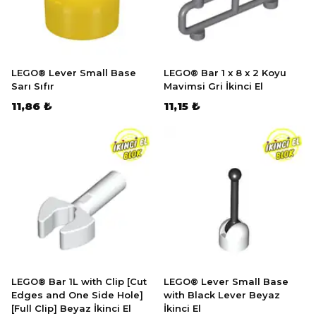
LEGO® Lever Small Base
LEGO® Bar 1 x 8 x 2 Koyu
Sarı Sıfır
Mavimsi Gri İkinci El
11,86 ₺
11,15 ₺
LEGO® Bar 1L with Clip [Cut
LEGO® Lever Small Base
Edges and One Side Hole]
with Black Lever Beyaz
[Full Clip] Beyaz İkinci El
İkinci El