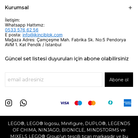
Kurumsal
İletişim:
Whatsapp Hattımız:
0533 576 62 56
E posta:
info@ikinciblok.com
Mağaza Adres: Çamçeşme Mah. Fabrika Sk. No:5 Pendorya
AVM 1. Kat Pendik / İstanbul
Güncel set listesi duyuruları için abone olabilirsiniz
Abone ol
LEGO®, LEGO® logosu, Minifigure, DUPLO®, LEGENDS
OF CHIMA, NINJAGO, BIONICLE, MINDSTORMS ve
MIXELS LEGO® Group'un tescilli ticari markasıdır ve bu