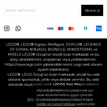
Abone ol
LEGO®, LEGO® logosu, Minifigure, DUPLO®, LEGENDS
OF CHIMA, NINJAGO, BIONICLE, MINDSTORMS ve
MIXELS LEGO® Group'un tescilli ticari markasıdır ve bu
siteyi desteklemez, onaylamaz veya yetkilendirmez .
https://www.lego.com adresindeki resmi Lego web sitesini
ziyaret edebilirsiniz.
LEGO®, LEGO Group'un ticari markasıdır, ancak bu web
sitesine sponsorluk, yetki veya destek vermez. Bu web
sitesinde oluşturulan içerik
LEGO® Fair Play
kurallarına
uygundur
Alışveriş deneyiminizi iyileştirmek için
yasal düzenlemelere uygun çerezler
(cookies) kullanıyoruz. Detaylı bilgiye
2026©
Liya Games Teknoloji A.Ş.
Gizlilik ve Çerez Politikası
sayfamızdan