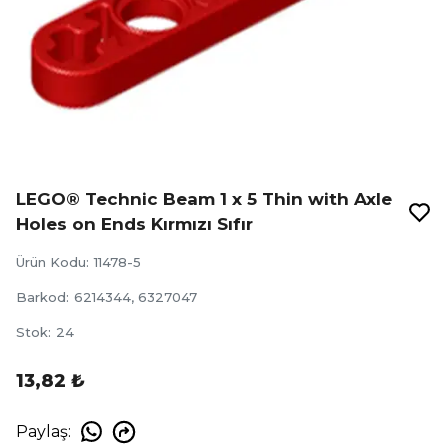
LEGO® Technic Beam 1 x 5 Thin with Axle
Holes on Ends Kırmızı Sıfır
Ürün Kodu
:
11478-5
Barkod
:
6214344, 6327047
Stok
:
24
13,82 ₺
Paylaş
: