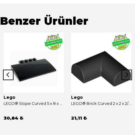
Benzer Ürünler
Lego
Lego
LEGO® Slope Curved 5 x 8 x 2/3, 4 Studs on Top Siyah Sıfır
LEGO® Brick Curved 2 x 2 x 2/3 Double, Corner, No Studs Siyah Sıfır
30,84 ₺
21,11 ₺