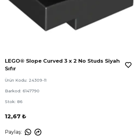
LEGO® Slope Curved 3 x 2 No Studs Siyah
Sıfır
Ürün Kodu
:
24309-11
Barkod
:
6147790
Stok
:
86
12,67 ₺
Paylaş
: