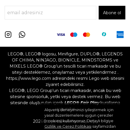
Abone ol
LEGO®, LEGO® logosu, Minifigure, DUPLO®, LEGENDS
OF CHIMA, NINJAGO, BIONICLE, MINDSTORMS ve
MIXELS LEGO® Group'un tescilli ticari markasıdır ve bu
siteyi desteklemez, onaylamaz veya yetkilendirmez .
https://www.lego.com adresindeki resmi Lego web sitesini
ziyaret edebilirsiniz.
LEGO®, LEGO Group'un ticari markasıdır, ancak bu web
sitesine sponsorluk, yetki veya destek vermez. Bu web
sitesinde oluşturulan içerik
LEGO® Fair Play
kurallarına
uygundur
Alışveriş deneyiminizi iyileştirmek için
yasal düzenlemelere uygun çerezler
(cookies) kullanıyoruz. Detaylı bilgiye
2026©
Liya Games Teknoloji A.Ş.
Gizlilik ve Çerez Politikası
sayfamızdan