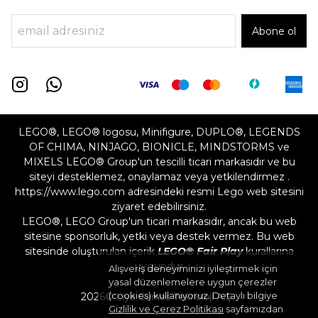
Abone ol
LEGO®, LEGO® logosu, Minifigure, DUPLO®, LEGENDS
OF CHIMA, NINJAGO, BIONICLE, MINDSTORMS ve
MIXELS LEGO® Group'un tescilli ticari markasıdır ve bu
siteyi desteklemez, onaylamaz veya yetkilendirmez .
https://www.lego.com adresindeki resmi Lego web sitesini
ziyaret edebilirsiniz.
LEGO®, LEGO Group'un ticari markasıdır, ancak bu web
sitesine sponsorluk, yetki veya destek vermez. Bu web
sitesinde oluşturulan içerik
LEGO® Fair Play
kurallarına
uygundur
Alışveriş deneyiminizi iyileştirmek için
yasal düzenlemelere uygun çerezler
(cookies) kullanıyoruz. Detaylı bilgiye
2026©
Liya Games Teknoloji A.Ş.
Gizlilik ve Çerez Politikası
sayfamızdan