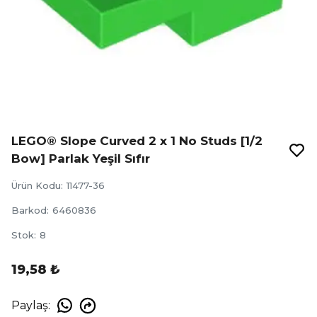
LEGO® Slope Curved 2 x 1 No Studs [1/2
Bow] Parlak Yeşil Sıfır
Ürün Kodu
:
11477-36
Barkod
:
6460836
Stok
:
8
19,58 ₺
Paylaş
: