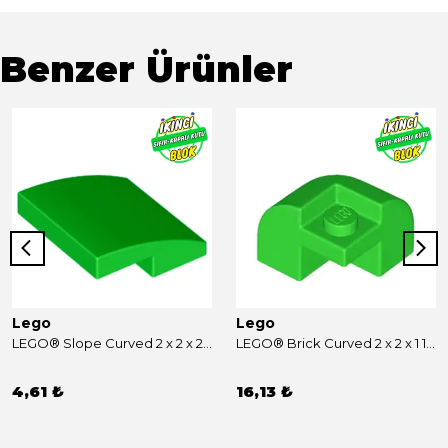
Benzer Ürünler
Lego
Lego
LEGO® Slope Curved 2 x 2 x 2/3 Parlak Yeşil Sıfır
LEGO® Brick Curved 2 x 2 x 1 1/3 Curved Top, Corner Parlak Yeşil Sıfır
4,61 ₺
16,13 ₺