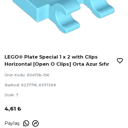
LEGO® Plate Special 1 x 2 with Clips
Horizontal [Open O Clips] Orta Azur Sıfır
Ürün Kodu
:
60470b-156
Barkod
:
6237716, 6337269
Stok
:
7
4,61 ₺
Paylaş
: