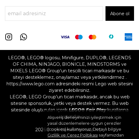
Abone ol
LEGO®, LEGO® logosu, Minifigure, DUPLO®, LEGENDS
OF CHIMA, NINJAGO, BIONICLE, MINDSTORMS ve
MIXELS LEGO® Group'un tescilli ticari markasıdır ve bu
siteyi desteklemez, onaylamaz veya yetkilendirmez .
https://www.lego.com adresindeki resmi Lego web sitesini
ziyaret edebilirsiniz.
LEGO®, LEGO Group'un ticari markasıdır, ancak bu web
sitesine sponsorluk, yetki veya destek vermez. Bu web
sitesinde oluşturulan içerik
LEGO® Fair Play
kurallarına
uygundur
Alışveriş deneyiminizi iyileştirmek için
yasal düzenlemelere uygun çerezler
(cookies) kullanıyoruz. Detaylı bilgiye
2026©
Liya Games Teknoloji A.Ş.
Gizlilik ve Çerez Politikası
sayfamızdan