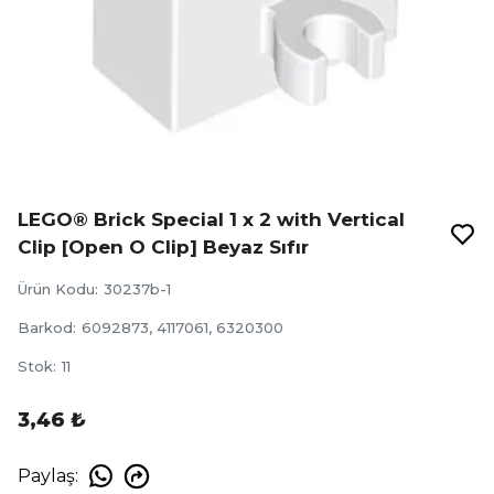
LEGO® Brick Special 1 x 2 with Vertical
Clip [Open O Clip] Beyaz Sıfır
Ürün Kodu
:
30237b-1
Barkod
:
6092873, 4117061, 6320300
Stok
:
11
3,46 ₺
Paylaş
: