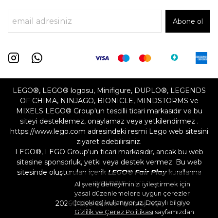
Abone ol
LEGO®, LEGO® logosu, Minifigure, DUPLO®, LEGENDS
OF CHIMA, NINJAGO, BIONICLE, MINDSTORMS ve
MIXELS LEGO® Group'un tescilli ticari markasıdır ve bu
siteyi desteklemez, onaylamaz veya yetkilendirmez .
https://www.lego.com adresindeki resmi Lego web sitesini
ziyaret edebilirsiniz.
LEGO®, LEGO Group'un ticari markasıdır, ancak bu web
sitesine sponsorluk, yetki veya destek vermez. Bu web
sitesinde oluşturulan içerik
LEGO® Fair Play
kurallarına
uygundur
Alışveriş deneyiminizi iyileştirmek için
yasal düzenlemelere uygun çerezler
(cookies) kullanıyoruz. Detaylı bilgiye
2026©
Liya Games Teknoloji A.Ş.
Gizlilik ve Çerez Politikası
sayfamızdan