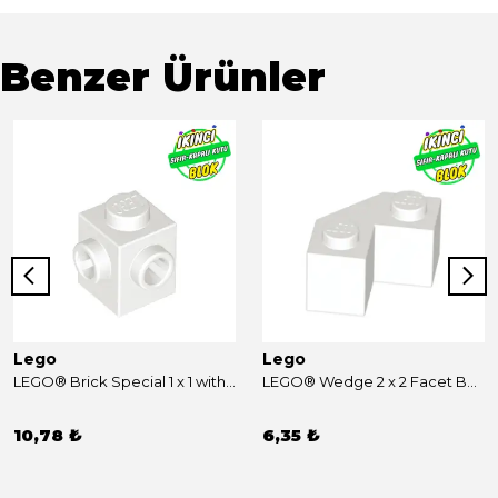
Benzer Ürünler
Lego
Lego
LEGO® Brick Special 1 x 1 with Studs on 2 Adjacent Sides Beyaz Sıfır
LEGO® Wedge 2 x 2 Facet Beyaz Sıfır
10,78 ₺
6,35 ₺