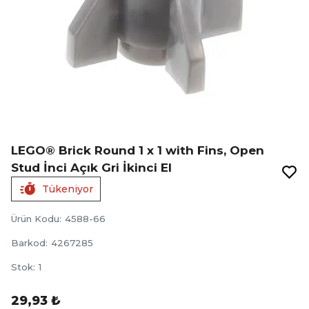
LEGO® Brick Round 1 x 1 with Fins, Open
Stud İnci Açık Gri İkinci El
Tükeniyor
Ürün Kodu
:
4588-66
Barkod
:
4267285
Stok
:
1
29,93 ₺