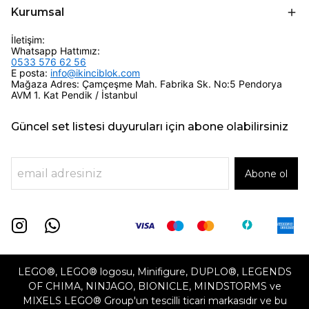
Kurumsal
İletişim:
Whatsapp Hattımız:
0533 576 62 56
E posta:
info@ikinciblok.com
Mağaza Adres: Çamçeşme Mah. Fabrika Sk. No:5 Pendorya
AVM 1. Kat Pendik / İstanbul
Güncel set listesi duyuruları için abone olabilirsiniz
Abone ol
LEGO®, LEGO® logosu, Minifigure, DUPLO®, LEGENDS
OF CHIMA, NINJAGO, BIONICLE, MINDSTORMS ve
MIXELS LEGO® Group'un tescilli ticari markasıdır ve bu