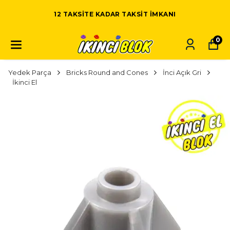
12 TAKSITE KADAR TAKSIT IMKANI
0
Yedek Parça
Bricks Round and Cones
İnci Açık Gri
İkinci El