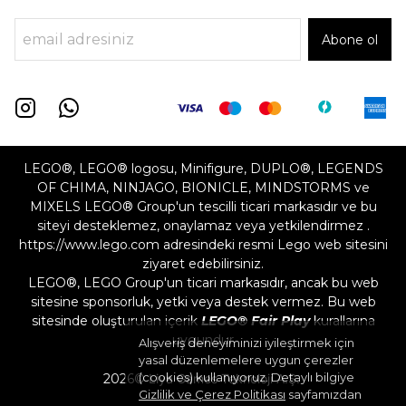
Abone ol
LEGO®, LEGO® logosu, Minifigure, DUPLO®, LEGENDS
OF CHIMA, NINJAGO, BIONICLE, MINDSTORMS ve
MIXELS LEGO® Group'un tescilli ticari markasıdır ve bu
siteyi desteklemez, onaylamaz veya yetkilendirmez .
https://www.lego.com adresindeki resmi Lego web sitesini
ziyaret edebilirsiniz.
LEGO®, LEGO Group'un ticari markasıdır, ancak bu web
sitesine sponsorluk, yetki veya destek vermez. Bu web
sitesinde oluşturulan içerik
LEGO® Fair Play
kurallarına
uygundur
Alışveriş deneyiminizi iyileştirmek için
yasal düzenlemelere uygun çerezler
(cookies) kullanıyoruz. Detaylı bilgiye
2026©
Liya Games Teknoloji A.Ş.
Gizlilik ve Çerez Politikası
sayfamızdan