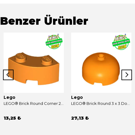
Benzer Ürünler
Lego
Lego
LEGO® Brick Round Corner 2 x 2 Macaroni with Stud Notch and Reinforced Underside [New Style] Turuncu Sıfır
LEGO® Brick Round 3 x 3 Dome with Center Stud Turuncu Sıfır
13,25 ₺
27,13 ₺