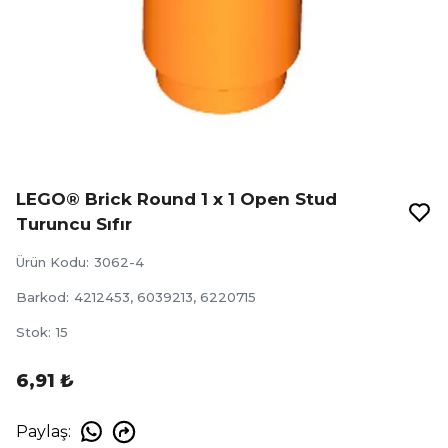
LEGO® Brick Round 1 x 1 Open Stud
Turuncu Sıfır
Ürün Kodu
:
3062-4
Barkod
:
4212453, 6039213, 6220715
Stok
:
15
6,91 ₺
Paylaş
: