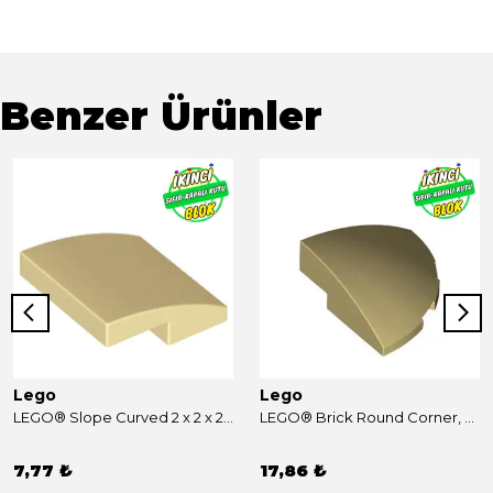
Benzer Ürünler
Lego
Lego
LEGO® Slope Curved 2 x 2 x 2/3 Bej Sıfır
LEGO® Brick Round Corner, Curved 3 x 3 x 1 Quarter Circle Bej Sıfır
7,77 ₺
17,86 ₺