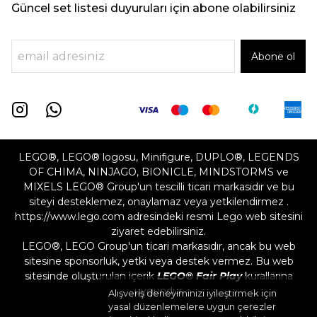
Güncel set listesi duyuruları için abone olabilirsiniz
Abone ol
LEGO®, LEGO® logosu, Minifigure, DUPLO®, LEGENDS
OF CHIMA, NINJAGO, BIONICLE, MINDSTORMS ve
MIXELS LEGO® Group'un tescilli ticari markasıdır ve bu
siteyi desteklemez, onaylamaz veya yetkilendirmez .
https://www.lego.com adresindeki resmi Lego web sitesini
ziyaret edebilirsiniz.
LEGO®, LEGO Group'un ticari markasıdır, ancak bu web
sitesine sponsorluk, yetki veya destek vermez. Bu web
sitesinde oluşturulan içerik
LEGO® Fair Play
kurallarına
uygundur
Alışveriş deneyiminizi iyileştirmek için
yasal düzenlemelere uygun çerezler