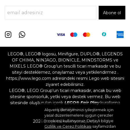
Abone ol
LEGO®, LEGO® logosu, Minifigure, DUPLO®, LEGENDS
OF CHIMA, NINJAGO, BIONICLE, MINDSTORMS ve
MIXELS LEGO® Group'un tescilli ticari markasıdır ve bu
siteyi desteklemez, onaylamaz veya yetkilendirmez .
https://www.lego.com adresindeki resmi Lego web sitesini
ziyaret edebilirsiniz.
LEGO®, LEGO Group'un ticari markasıdır, ancak bu web
sitesine sponsorluk, yetki veya destek vermez. Bu web
sitesinde oluşturulan içerik
LEGO® Fair Play
kurallarına
uygundur
Alışveriş deneyiminizi iyileştirmek için
yasal düzenlemelere uygun çerezler
(cookies) kullanıyoruz. Detaylı bilgiye
2026©
Liya Games Teknoloji A.Ş.
Gizlilik ve Çerez Politikası
sayfamızdan