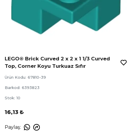
LEGO® Brick Curved 2 x 2 x 1 1/3 Curved
Top, Corner Koyu Turkuaz Sıfır
Ürün Kodu
:
67810-39
Barkod
:
6393823
Stok
:
10
16,13 ₺
Paylaş
: