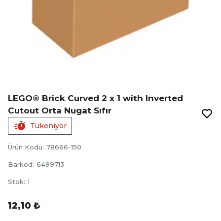
LEGO® Brick Curved 2 x 1 with Inverted
Cutout Orta Nugat Sıfır
Tükeniyor
Ürün Kodu
:
78666-150
Barkod
:
6499713
Stok
:
1
12,10 ₺