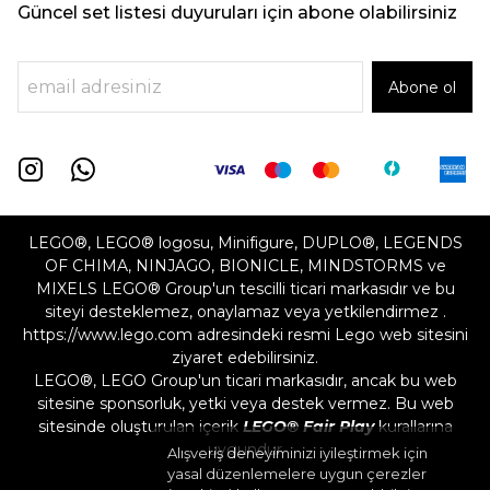
Güncel set listesi duyuruları için abone olabilirsiniz
Abone ol
LEGO®, LEGO® logosu, Minifigure, DUPLO®, LEGENDS
OF CHIMA, NINJAGO, BIONICLE, MINDSTORMS ve
MIXELS LEGO® Group'un tescilli ticari markasıdır ve bu
siteyi desteklemez, onaylamaz veya yetkilendirmez .
https://www.lego.com adresindeki resmi Lego web sitesini
ziyaret edebilirsiniz.
LEGO®, LEGO Group'un ticari markasıdır, ancak bu web
sitesine sponsorluk, yetki veya destek vermez. Bu web
sitesinde oluşturulan içerik
LEGO® Fair Play
kurallarına
uygundur
Alışveriş deneyiminizi iyileştirmek için
yasal düzenlemelere uygun çerezler