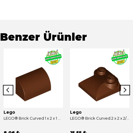
Benzer Ürünler
Lego
Lego
LEGO® Brick Curved 1 x 2 x 1 No Studs Kırmızımsı Kahverengi Sıfır
LEGO® Brick Curved 2 x 2 x 2/3 Two Studs and Curved Slope End Kırmızımsı Kahverengi Sıfır
8,06 ₺
15,55 ₺