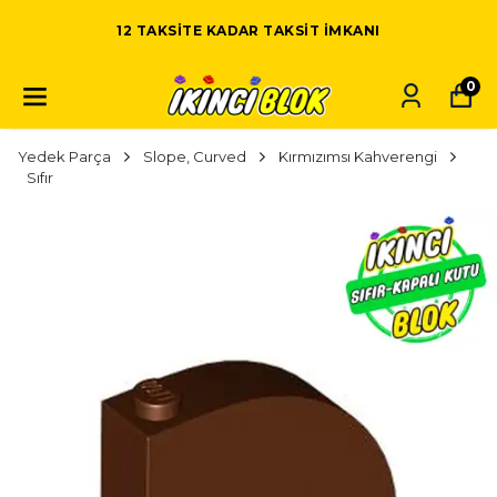
12 TAKSITE KADAR TAKSIT IMKANI
0
Yedek Parça
Slope, Curved
Kırmızımsı Kahverengi
Sıfır