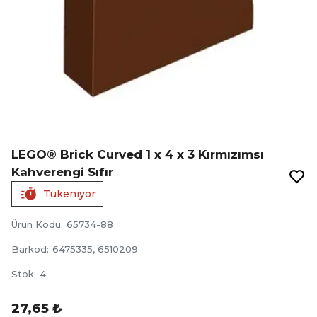
LEGO® Brick Curved 1 x 4 x 3 Kırmızımsı
Kahverengi Sıfır
Tükeniyor
Ürün Kodu
:
65734-88
Barkod
:
6475335, 6510209
Stok
:
4
27,65 ₺