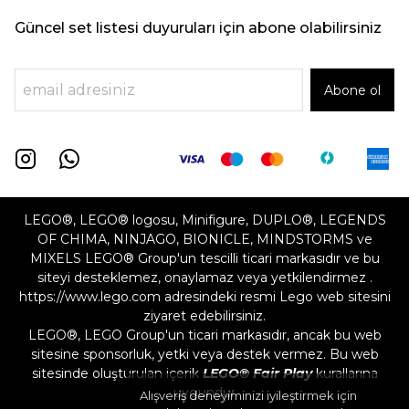
Güncel set listesi duyuruları için abone olabilirsiniz
Abone ol
LEGO®, LEGO® logosu, Minifigure, DUPLO®, LEGENDS
OF CHIMA, NINJAGO, BIONICLE, MINDSTORMS ve
MIXELS LEGO® Group'un tescilli ticari markasıdır ve bu
siteyi desteklemez, onaylamaz veya yetkilendirmez .
https://www.lego.com adresindeki resmi Lego web sitesini
ziyaret edebilirsiniz.
LEGO®, LEGO Group'un ticari markasıdır, ancak bu web
sitesine sponsorluk, yetki veya destek vermez. Bu web
sitesinde oluşturulan içerik
LEGO® Fair Play
kurallarına
uygundur
Alışveriş deneyiminizi iyileştirmek için