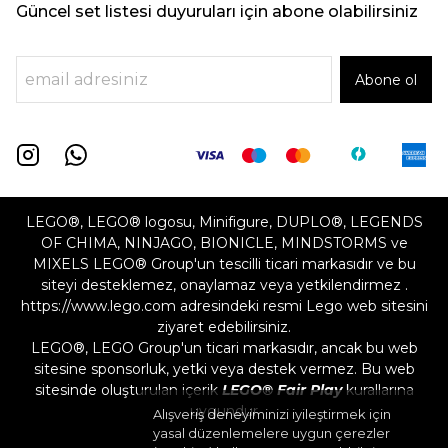
Güncel set listesi duyuruları için abone olabilirsiniz
Abone ol
LEGO®, LEGO® logosu, Minifigure, DUPLO®, LEGENDS
OF CHIMA, NINJAGO, BIONICLE, MINDSTORMS ve
MIXELS LEGO® Group'un tescilli ticari markasıdır ve bu
siteyi desteklemez, onaylamaz veya yetkilendirmez .
https://www.lego.com adresindeki resmi Lego web sitesini
ziyaret edebilirsiniz.
LEGO®, LEGO Group'un ticari markasıdır, ancak bu web
sitesine sponsorluk, yetki veya destek vermez. Bu web
sitesinde oluşturulan içerik
LEGO® Fair Play
kurallarına
uygundur
Alışveriş deneyiminizi iyileştirmek için
yasal düzenlemelere uygun çerezler