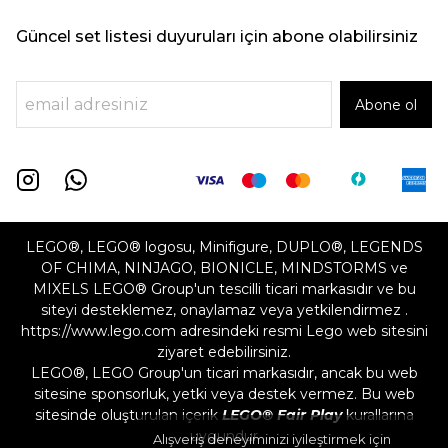
Güncel set listesi duyuruları için abone olabilirsiniz
Abone ol
LEGO®, LEGO® logosu, Minifigure, DUPLO®, LEGENDS
OF CHIMA, NINJAGO, BIONICLE, MINDSTORMS ve
MIXELS LEGO® Group'un tescilli ticari markasıdır ve bu
siteyi desteklemez, onaylamaz veya yetkilendirmez .
https://www.lego.com adresindeki resmi Lego web sitesini
ziyaret edebilirsiniz.
LEGO®, LEGO Group'un ticari markasıdır, ancak bu web
sitesine sponsorluk, yetki veya destek vermez. Bu web
sitesinde oluşturulan içerik
LEGO® Fair Play
kurallarına
uygundur
Alışveriş deneyiminizi iyileştirmek için