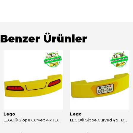
Benzer Ürünler
Lego
Lego
LEGO® Slope Curved 4 x 1 Double with No Studs and Taillights print Sarı Sıfır
LEGO® Slope Curved 4 x 1 Double with No Studs and License / Number Plate 'C01-06A' Print Sarı Sıfır