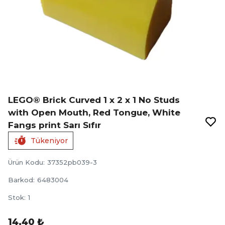
LEGO® Brick Curved 1 x 2 x 1 No Studs
with Open Mouth, Red Tongue, White
Fangs print Sarı Sıfır
Tükeniyor
Ürün Kodu
:
37352pb039-3
Barkod
:
6483004
Stok
:
1
14,40 ₺