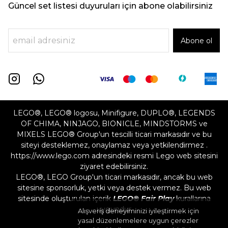
Güncel set listesi duyuruları için abone olabilirsiniz
Abone ol
LEGO®, LEGO® logosu, Minifigure, DUPLO®, LEGENDS
OF CHIMA, NINJAGO, BIONICLE, MINDSTORMS ve
MIXELS LEGO® Group'un tescilli ticari markasıdır ve bu
siteyi desteklemez, onaylamaz veya yetkilendirmez .
https://www.lego.com adresindeki resmi Lego web sitesini
ziyaret edebilirsiniz.
LEGO®, LEGO Group'un ticari markasıdır, ancak bu web
sitesine sponsorluk, yetki veya destek vermez. Bu web
sitesinde oluşturulan içerik
LEGO® Fair Play
kurallarına
uygundur
Alışveriş deneyiminizi iyileştirmek için
yasal düzenlemelere uygun çerezler