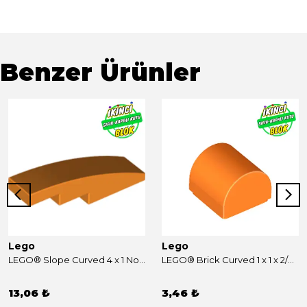
Benzer Ürünler
Lego
Lego
LEGO® Slope Curved 4 x 1 No Studs [Stud Holder with Symmetric Ridges] Turuncu Sıfır
LEGO® Brick Curved 1 x 1 x 2/3 Double Curved Top, No Studs Turuncu Sıfır
13,06 ₺
3,46 ₺