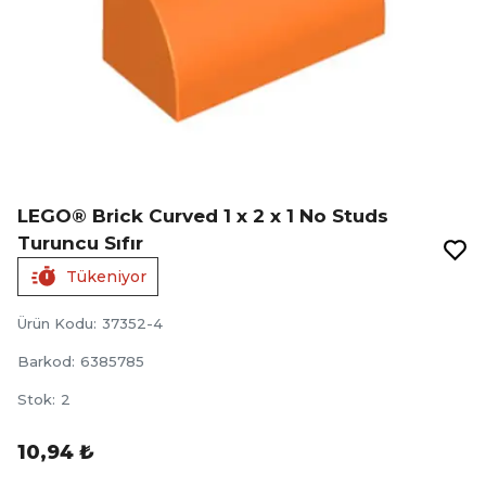
LEGO® Brick Curved 1 x 2 x 1 No Studs
Turuncu Sıfır
Tükeniyor
Ürün Kodu
:
37352-4
Barkod
:
6385785
Stok
:
2
10,94 ₺