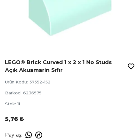
LEGO® Brick Curved 1 x 2 x 1 No Studs
Açık Akuamarin Sıfır
Ürün Kodu
:
37352-152
Barkod
:
6236575
Stok
:
11
5,76 ₺
Paylaş
: