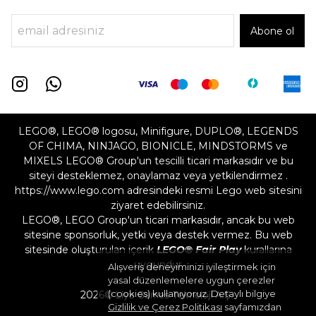
Abone ol
LEGO®, LEGO® logosu, Minifigure, DUPLO®, LEGENDS
OF CHIMA, NINJAGO, BIONICLE, MINDSTORMS ve
MIXELS LEGO® Group'un tescilli ticari markasıdır ve bu
siteyi desteklemez, onaylamaz veya yetkilendirmez .
https://www.lego.com adresindeki resmi Lego web sitesini
ziyaret edebilirsiniz.
LEGO®, LEGO Group'un ticari markasıdır, ancak bu web
sitesine sponsorluk, yetki veya destek vermez. Bu web
sitesinde oluşturulan içerik
LEGO® Fair Play
kurallarına
uygundur
Alışveriş deneyiminizi iyileştirmek için
yasal düzenlemelere uygun çerezler
(cookies) kullanıyoruz. Detaylı bilgiye
2026©
Liya Games Teknoloji A.Ş.
Gizlilik ve Çerez Politikası
sayfamızdan