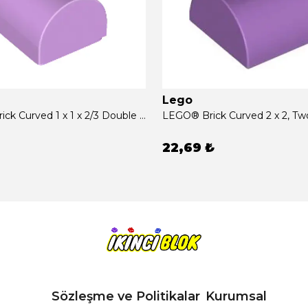
Lego
LEGO® Brick Curved 1 x 1 x 2/3 Double Curved Top, No Studs Orta Lavanta Sıfır
22,69 ₺
Sözleşme ve Politikalar
Kurumsal