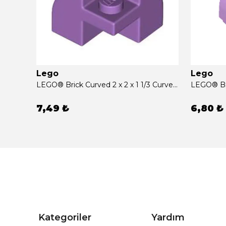
Lego
Lego
LEGO® Brick Curved 1 x 2 x 1 with Curved Top Orta Lavanta Sıfır
LEGO® Brick Curved 2 x 2 x 1 1/3 Curved Top, Corner Orta Lavanta Sıfır
7,49 ₺
6,80 ₺
Kategoriler
Yardım