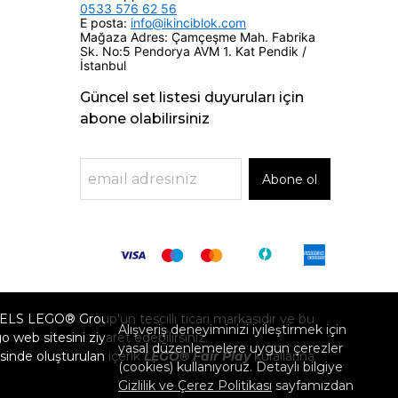
0533 576 62 56
E posta:
info@ikinciblok.com
Mağaza Adres: Çamçeşme Mah. Fabrika
Sk. No:5 Pendorya AVM 1. Kat Pendik /
İstanbul
Güncel set listesi duyuruları için
abone olabilirsiniz
Abone ol
GO® Group'un tescilli ticari markasıdır ve bu
Alışveriş deneyiminizi iyileştirmek için
eb sitesini ziyaret edebilirsiniz.
yasal düzenlemelere uygun çerezler
inde oluşturulan içerik
LEGO® Fair Play
kurallarına
(cookies) kullanıyoruz. Detaylı bilgiye
Gizlilik ve Çerez Politikası
sayfamızdan