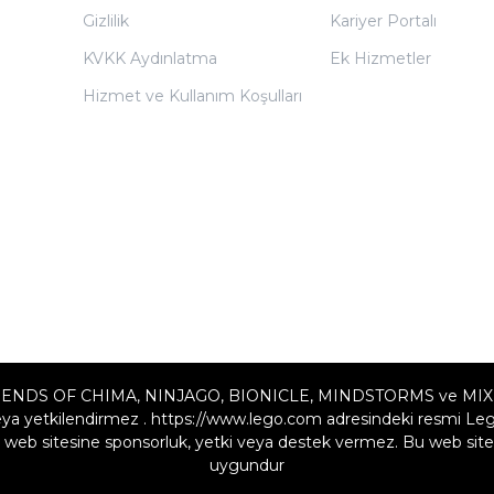
Gizlilik
Kariyer Portalı
KVKK Aydınlatma
Ek Hizmetler
Hizmet ve Kullanım Koşulları
ENDS OF CHIMA, NINJAGO, BIONICLE, MINDSTORMS ve MIXELS LE
a yetkilendirmez . https://www.lego.com adresindeki resmi Lego w
web sitesine sponsorluk, yetki veya destek vermez. Bu web sites
uygundur