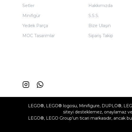
Setler
Hakkımızda
Minifigür
S.S.S.
Yedek Parça
Bize Ulaşın
MOC Tasarımlar
Sipariş Takip
LEGO®, LEGO® logosu, Minifigure, DUPLO®, LEG
siteyi desteklemez, onaylamaz vey
LEGO®, LEGO Group'un ticari markasıdır, ancak bu 