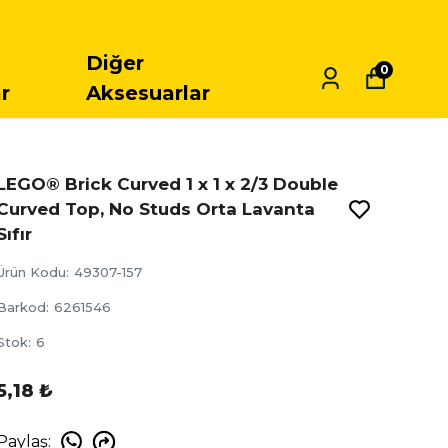
Diğer
0
r
Aksesuarlar
LEGO® Brick Curved 1 x 1 x 2/3 Double
Curved Top, No Studs Orta Lavanta
Sıfır
Ürün Kodu
:
49307-157
Barkod
:
6261546
Stok
:
6
5,18 ₺
Paylaş
: