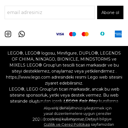
Abone ol
LEGO®, LEGO® logosu, Minifigure, DUPLO®, LEGENDS
OF CHIMA, NINJAGO, BIONICLE, MINDSTORMS ve
MIXELS LEGO® Group'un tescilli ticari markasıdır ve bu
siteyi desteklemez, onaylamaz veya yetkilendirmez .
https://www.lego.com adresindeki resmi Lego web sitesini
ziyaret edebilirsiniz.
LEGO®, LEGO Group'un ticari markasıdır, ancak bu web
sitesine sponsorluk, yetki veya destek vermez. Bu web
sitesinde oluşturulan içerik
LEGO® Fair Play
kurallarına
uygundur
Alışveriş deneyiminizi iyileştirmek için
yasal düzenlemelere uygun çerezler
(cookies) kullanıyoruz. Detaylı bilgiye
2026©
Liya Games Teknoloji A.Ş.
Gizlilik ve Çerez Politikası
sayfamızdan