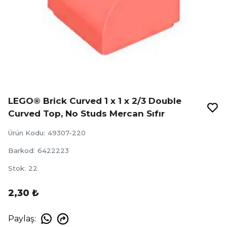
LEGO® Brick Curved 1 x 1 x 2/3 Double
Curved Top, No Studs Mercan Sıfır
Ürün Kodu
:
49307-220
Barkod
:
6422223
Stok
:
22
2,30 ₺
Paylaş
: