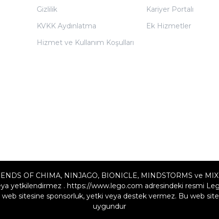
Gizlilik
Kariyer Portalı
KVKK Aydınlatma
Ek Hizmetler
Hizmet ve Kullanım Koşulları
ENDS OF CHIMA, NINJAGO, BIONICLE, MINDSTORMS ve MIXELS LE
a yetkilendirmez . https://www.lego.com adresindeki resmi Lego w
web sitesine sponsorluk, yetki veya destek vermez. Bu web sites
uygundur