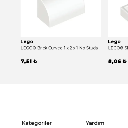
Lego
Lego
LEGO® Brick Curved Double 2 x 4 Inverted Beyaz Sıfır
LEGO® Brick Curved 1 x 2 x 1 No Studs Beyaz Sıfır
7,51 ₺
8,06 ₺
Kategoriler
Yardım