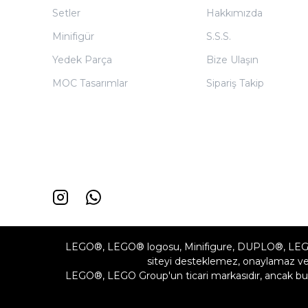
Setler
Hakkımızda
Minifigür
S.S.S.
Yedek Parça
Bize Ulaşın
MOC Tasarımlar
Sipariş Takip
LEGO®, LEGO® logosu, Minifigure, DUPLO®, LEG
siteyi desteklemez, onaylamaz vey
LEGO®, LEGO Group'un ticari markasıdır, ancak bu 