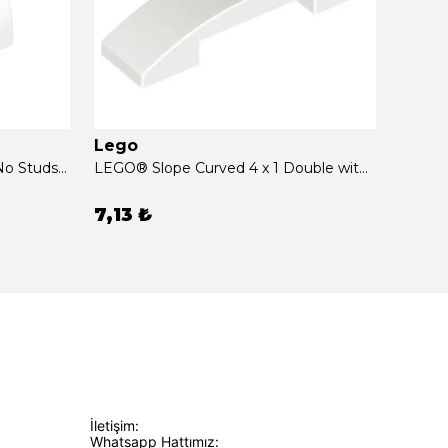
Lego
Lego
LEGO® Brick Curved 1 x 2 x 1 No Studs Beyaz Sıfır
LEGO® Slope Curved 4 x 1 Double with No Studs Beyaz Sıfır
7,13 ₺
55,8
İletişim:
Whatsapp Hattımız: