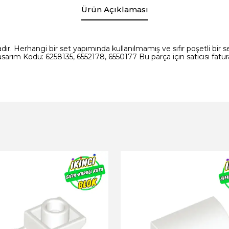
Ürün Açıklaması
ır. Herhangi bir set yapımında kullanılmamış ve sıfır poşetli bir set
arım Kodu: 6258135, 6552178, 6550177 Bu parça için satıcısı fatu