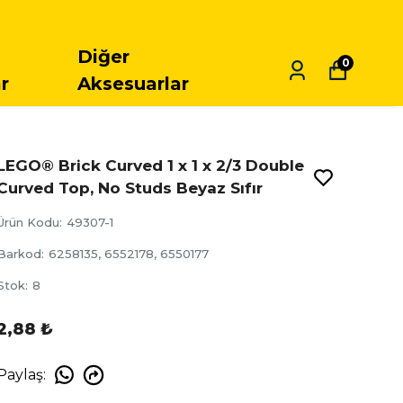
Diğer
0
r
Aksesuarlar
LEGO® Brick Curved 1 x 1 x 2/3 Double
Curved Top, No Studs Beyaz Sıfır
Ürün Kodu
:
49307-1
Barkod
:
6258135, 6552178, 6550177
Stok
:
8
2,88 ₺
Paylaş
: