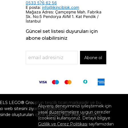
0533 576 62 56
E posta:
info@ikinciblok.com
Mağaza Adres: Çamçeşme Mah. Fabrika
Sk. No:5 Pendorya AVM 1. Kat Pendik /
İstanbul
Güncel set listesi duyuruları için
abone olabilirsiniz
Abone ol
GO® Group'un tescilli ticari markasıdır ve bu
Alışveriş deneyiminizi iyileştirmek için
eb sitesini ziyaret edebilirsiniz.
yasal düzenlemelere uygun çerezler
inde oluşturulan içerik
LEGO® Fair Play
kurallarına
(cookies) kullanıyoruz. Detaylı bilgiye
Gizlilik ve Çerez Politikası
sayfamızdan