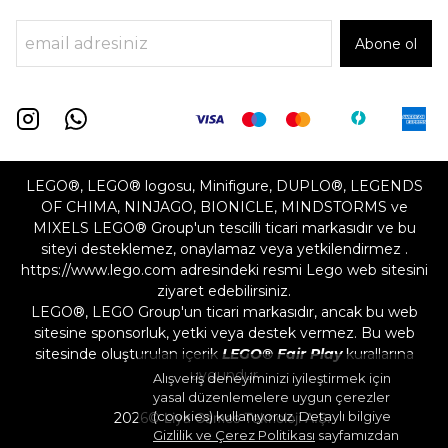
Abone ol
LEGO®, LEGO® logosu, Minifigure, DUPLO®, LEGENDS
OF CHIMA, NINJAGO, BIONICLE, MINDSTORMS ve
MIXELS LEGO® Group'un tescilli ticari markasıdır ve bu
siteyi desteklemez, onaylamaz veya yetkilendirmez .
https://www.lego.com adresindeki resmi Lego web sitesini
ziyaret edebilirsiniz.
LEGO®, LEGO Group'un ticari markasıdır, ancak bu web
sitesine sponsorluk, yetki veya destek vermez. Bu web
sitesinde oluşturulan içerik
LEGO® Fair Play
kurallarına
uygundur
Alışveriş deneyiminizi iyileştirmek için
yasal düzenlemelere uygun çerezler
(cookies) kullanıyoruz. Detaylı bilgiye
2026©
Liya Games Teknoloji A.Ş.
Gizlilik ve Çerez Politikası
sayfamızdan