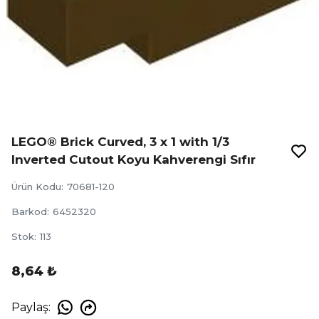
LEGO® Brick Curved, 3 x 1 with 1/3
Inverted Cutout Koyu Kahverengi Sıfır
Ürün Kodu
:
70681-120
Barkod
:
6452320
Stok
:
113
8,64 ₺
Paylaş
: