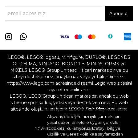
Abone ol
LEGO®, LEGO® logosu, Minifigure, DUPLO®, LEGENDS
OF CHIMA, NINJAGO, BIONICLE, MINDSTORMS ve
MIXELS LEGO® Group'un tescilli ticari markasıdır ve bu
siteyi desteklemez, onaylamaz veya yetkilendirmez .
https://www.lego.com adresindeki resmi Lego web sitesini
ziyaret edebilirsiniz.
LEGO®, LEGO Group'un ticari markasıdır, ancak bu web
sitesine sponsorluk, yetki veya destek vermez. Bu web
sitesinde oluşturulan içerik
LEGO® Fair Play
kurallarına
uygundur
Alışveriş deneyiminizi iyileştirmek için
yasal düzenlemelere uygun çerezler
(cookies) kullanıyoruz. Detaylı bilgiye
2026©
Liya Games Teknoloji A.Ş.
Gizlilik ve Çerez Politikası
sayfamızdan