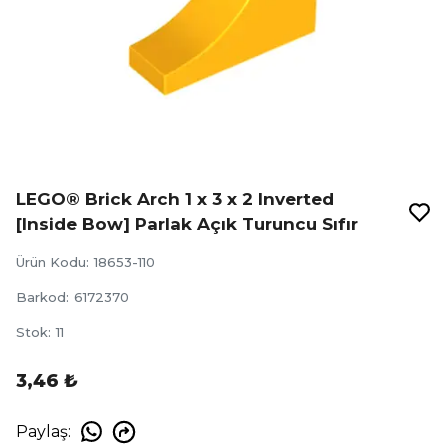
LEGO® Brick Arch 1 x 3 x 2 Inverted
[Inside Bow] Parlak Açık Turuncu Sıfır
Ürün Kodu
:
18653-110
Barkod
:
6172370
Stok
:
11
3,46 ₺
Paylaş
: