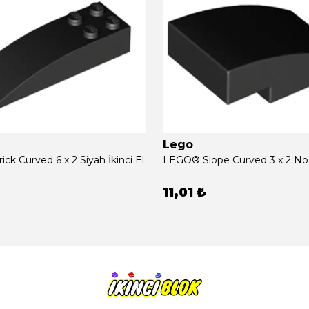
Lego
k Curved 6 x 2 Siyah İkinci El
11,01 ₺