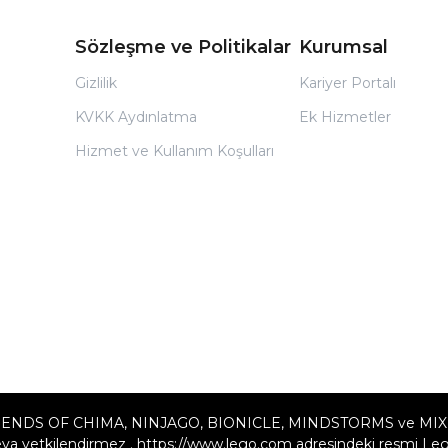
Sözleşme ve Politikalar
Kurumsal
Gizlilik
Kariyer Portalı
KVKK Aydınlatma
Ek Hizmetler
Hizmet ve Kullanım Koşulları
ENDS OF CHIMA, NINJAGO, BIONICLE, MINDSTORMS ve MIXELS LE
a yetkilendirmez . https://www.lego.com adresindeki resmi Lego w