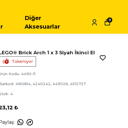
Diğer
0
r
Aksesuarlar
LEGO® Brick Arch 1 x 3 Siyah İkinci El
Tükeniyor
Ürün Kodu
:
4490-11
Barkod
:
4160814, 4240242, 449026, 4512727
Stok
:
4
23,12 ₺
Paylaş
: