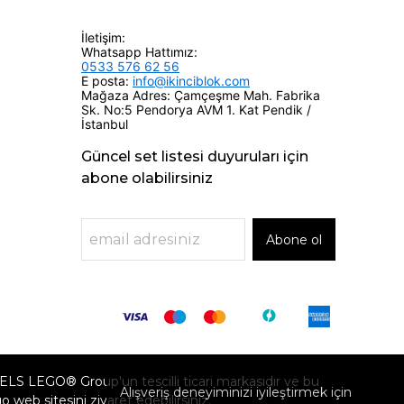
İletişim:
Whatsapp Hattımız:
0533 576 62 56
E posta:
info@ikinciblok.com
Mağaza Adres: Çamçeşme Mah. Fabrika
Sk. No:5 Pendorya AVM 1. Kat Pendik /
İstanbul
Güncel set listesi duyuruları için
abone olabilirsiniz
Abone ol
GO® Group'un tescilli ticari markasıdır ve bu
Alışveriş deneyiminizi iyileştirmek için
eb sitesini ziyaret edebilirsiniz.