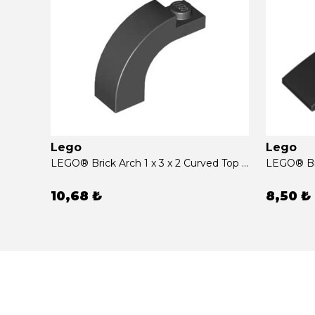
Lego
Lego
LEGO® Slope Curved 4 x 1 Double with No Studs Siyah İkinci El
LEGO® Brick Arch 1 x 3 x 2 Curved Top Siyah İkinci El
LEGO® Bric
10,68 ₺
8,50 ₺