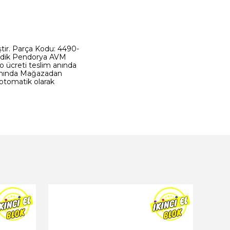
ştir. Parça Kodu: 4490-
Pendik Pendorya AVM
go ücreti teslim anında
kısmında Mağazadan
a otomatik olarak