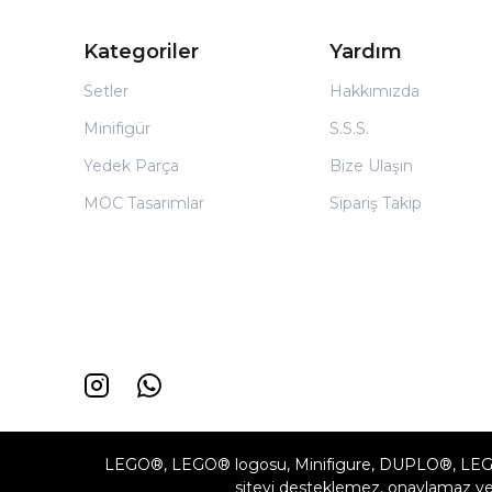
Kategoriler
Yardım
Setler
Hakkımızda
Minifigür
S.S.S.
Yedek Parça
Bize Ulaşın
MOC Tasarımlar
Sipariş Takip
LEGO®, LEGO® logosu, Minifigure, DUPLO®, LEG
siteyi desteklemez, onaylamaz vey